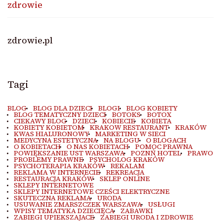
zdrowie
zdrowie.pl
Tagi
BLOG
BLOG DLA DZIECI
BLOGI
BLOG KOBIETY
BLOG TEMATYCZNY DZIECI
BOTOKS
BOTOX
CIEKAWY BLOG
DZIECI
KOBIECIE
KOBIETA
KOBIETY KOBIETOM
KRAKOW RESTAURANT
KRAKÓW
KWAS HIALURONOWY
MARKETING W SIECI
MEDYCYNA ESTETYCZNA
NA BLOGU
O BLOGACH
O KOBIETACH
O NAS KOBIETACH
POMOC PRAWNA
POWIĘKSZANIE UST WARSZAWA
POZNŃ HOTEL
PRAWO
PROBLEMY PRAWNE
PSYCHOLOG KRAKÓW
PSYCHOTERAPIA KRAKÓW
REKALAM
REKLAMA W INTERNECIE
REKREACJA
RESTAURACJA KRAKÓW
SKLEP ONLINE
SKLEPY INTERNETOWE
SKLEPY INTERNETOWE CZEŚCI ELEKTRYCZNE
SKUTECZNA REKLAMA
URODA
USUWANIE ZMARSZCZEK WARSZAWA
USŁUGI
WPISY TEMATYKA DZIECIĘCA
ZABAWKI
ZABIEGI UPIEKSZAJACE
ZABIEGI URODA I ZDROWIE