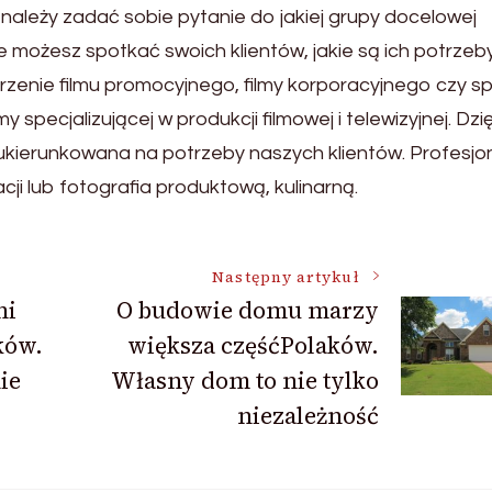
ależy zadać sobie pytanie do jakiej grupy docelowej
e możesz spotkać swoich klientów, jakie są ich potrzeby
rzenie filmu promocyjnego, filmy korporacyjnego czy s
specjalizującej w produkcji filmowej i telewizyjnej. Dzię
kierunkowana na potrzeby naszych klientów. Profesjo
cji lub fotografia produktową, kulinarną.
Następny artykuł
ni
O budowie domu marzy
ków.
większa częśćPolaków.
ie
Własny dom to nie tylko
niezależność