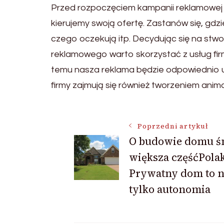
Przed rozpoczęciem kampanii reklamowej n
kierujemy swoją ofertę. Zastanów się, gdzi
czego oczekują itp. Decydując się na stwo
reklamowego warto skorzystać z usług firmy 
temu nasza reklama będzie odpowiednio u
firmy zajmują się również tworzeniem anima
Nawigacja
Poprzedni artykuł
O budowie domu ś
większa częśćPola
wpisu
Prywatny dom to n
tylko autonomia