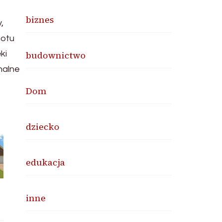
biznes
,
potu
ki
budownictwo
nalne
Dom
dziecko
edukacja
inne