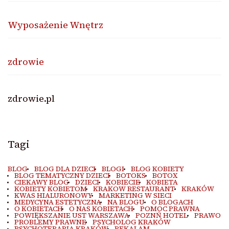
Wyposażenie Wnętrz
zdrowie
zdrowie.pl
Tagi
BLOG
BLOG DLA DZIECI
BLOGI
BLOG KOBIETY
BLOG TEMATYCZNY DZIECI
BOTOKS
BOTOX
CIEKAWY BLOG
DZIECI
KOBIECIE
KOBIETA
KOBIETY KOBIETOM
KRAKOW RESTAURANT
KRAKÓW
KWAS HIALURONOWY
MARKETING W SIECI
MEDYCYNA ESTETYCZNA
NA BLOGU
O BLOGACH
O KOBIETACH
O NAS KOBIETACH
POMOC PRAWNA
POWIĘKSZANIE UST WARSZAWA
POZNŃ HOTEL
PRAWO
PROBLEMY PRAWNE
PSYCHOLOG KRAKÓW
PSYCHOTERAPIA KRAKÓW
REKALAM