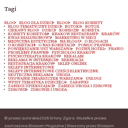
Tagi
BLOG
BLOG DLA DZIECI
BLOGI
BLOG KOBIETY
BLOG TEMATYCZNY DZIECI
BOTOKS
BOTOX
CIEKAWY BLOG
DZIECI
KOBIECIE
KOBIETA
KOBIETY KOBIETOM
KRAKOW RESTAURANT
KRAKÓW
KWAS HIALURONOWY
MARKETING W SIECI
MEDYCYNA ESTETYCZNA
NA BLOGU
O BLOGACH
O KOBIETACH
O NAS KOBIETACH
POMOC PRAWNA
POWIĘKSZANIE UST WARSZAWA
POZNŃ HOTEL
PRAWO
PROBLEMY PRAWNE
PSYCHOLOG KRAKÓW
PSYCHOTERAPIA KRAKÓW
REKALAM
REKLAMA W INTERNECIE
REKREACJA
RESTAURACJA KRAKÓW
SKLEP ONLINE
SKLEPY INTERNETOWE
SKLEPY INTERNETOWE CZEŚCI ELEKTRYCZNE
SKUTECZNA REKLAMA
URODA
USUWANIE ZMARSZCZEK WARSZAWA
USŁUGI
WPISY TEMATYKA DZIECIĘCA
ZABAWKI
ZABIEGI UPIEKSZAJACE
ZABIEGI URODA I ZDROWIE
ZDROWIE
ZDROWIE I URODA
© prawa autorskie2026
Srtony Zgora
. Wszelkie prawa
zastrzeżone.
Blossom Magazine | Stworzony przez
Blossom