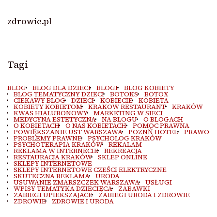
zdrowie.pl
Tagi
BLOG
BLOG DLA DZIECI
BLOGI
BLOG KOBIETY
BLOG TEMATYCZNY DZIECI
BOTOKS
BOTOX
CIEKAWY BLOG
DZIECI
KOBIECIE
KOBIETA
KOBIETY KOBIETOM
KRAKOW RESTAURANT
KRAKÓW
KWAS HIALURONOWY
MARKETING W SIECI
MEDYCYNA ESTETYCZNA
NA BLOGU
O BLOGACH
O KOBIETACH
O NAS KOBIETACH
POMOC PRAWNA
POWIĘKSZANIE UST WARSZAWA
POZNŃ HOTEL
PRAWO
PROBLEMY PRAWNE
PSYCHOLOG KRAKÓW
PSYCHOTERAPIA KRAKÓW
REKALAM
REKLAMA W INTERNECIE
REKREACJA
RESTAURACJA KRAKÓW
SKLEP ONLINE
SKLEPY INTERNETOWE
SKLEPY INTERNETOWE CZEŚCI ELEKTRYCZNE
SKUTECZNA REKLAMA
URODA
USUWANIE ZMARSZCZEK WARSZAWA
USŁUGI
WPISY TEMATYKA DZIECIĘCA
ZABAWKI
ZABIEGI UPIEKSZAJACE
ZABIEGI URODA I ZDROWIE
ZDROWIE
ZDROWIE I URODA