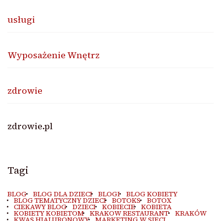
usługi
Wyposażenie Wnętrz
zdrowie
zdrowie.pl
Tagi
BLOG
BLOG DLA DZIECI
BLOGI
BLOG KOBIETY
BLOG TEMATYCZNY DZIECI
BOTOKS
BOTOX
CIEKAWY BLOG
DZIECI
KOBIECIE
KOBIETA
KOBIETY KOBIETOM
KRAKOW RESTAURANT
KRAKÓW
KWAS HIALURONOWY
MARKETING W SIECI