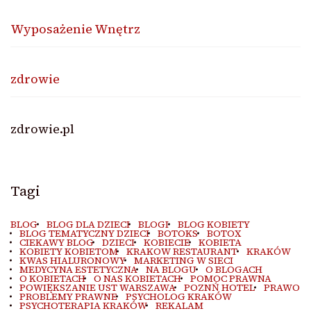
Wyposażenie Wnętrz
zdrowie
zdrowie.pl
Tagi
BLOG
BLOG DLA DZIECI
BLOGI
BLOG KOBIETY
BLOG TEMATYCZNY DZIECI
BOTOKS
BOTOX
CIEKAWY BLOG
DZIECI
KOBIECIE
KOBIETA
KOBIETY KOBIETOM
KRAKOW RESTAURANT
KRAKÓW
KWAS HIALURONOWY
MARKETING W SIECI
MEDYCYNA ESTETYCZNA
NA BLOGU
O BLOGACH
O KOBIETACH
O NAS KOBIETACH
POMOC PRAWNA
POWIĘKSZANIE UST WARSZAWA
POZNŃ HOTEL
PRAWO
PROBLEMY PRAWNE
PSYCHOLOG KRAKÓW
PSYCHOTERAPIA KRAKÓW
REKALAM