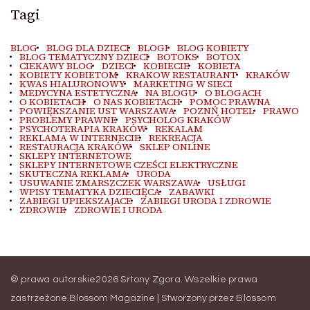
Tagi
BLOG
BLOG DLA DZIECI
BLOGI
BLOG KOBIETY
BLOG TEMATYCZNY DZIECI
BOTOKS
BOTOX
CIEKAWY BLOG
DZIECI
KOBIECIE
KOBIETA
KOBIETY KOBIETOM
KRAKOW RESTAURANT
KRAKÓW
KWAS HIALURONOWY
MARKETING W SIECI
MEDYCYNA ESTETYCZNA
NA BLOGU
O BLOGACH
O KOBIETACH
O NAS KOBIETACH
POMOC PRAWNA
POWIĘKSZANIE UST WARSZAWA
POZNŃ HOTEL
PRAWO
PROBLEMY PRAWNE
PSYCHOLOG KRAKÓW
PSYCHOTERAPIA KRAKÓW
REKALAM
REKLAMA W INTERNECIE
REKREACJA
RESTAURACJA KRAKÓW
SKLEP ONLINE
SKLEPY INTERNETOWE
SKLEPY INTERNETOWE CZEŚCI ELEKTRYCZNE
SKUTECZNA REKLAMA
URODA
USUWANIE ZMARSZCZEK WARSZAWA
USŁUGI
WPISY TEMATYKA DZIECIĘCA
ZABAWKI
ZABIEGI UPIEKSZAJACE
ZABIEGI URODA I ZDROWIE
ZDROWIE
ZDROWIE I URODA
© prawa autorskie2026
Srtony Zgora
. Wszelkie prawa
zastrzeżone.
Blossom Magazine | Stworzony przez
Blossom