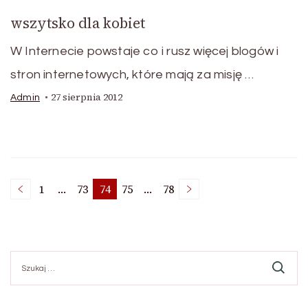
wszytsko dla kobiet
W Internecie powstaje co i rusz więcej blogów i
stron internetowych, które mają za misję …
27 sierpnia 2012
Admin
Stronicowanie
1
…
73
74
75
…
78
Strona
Strona
Strona
Strona
Strona
wpisów
Szukaj: