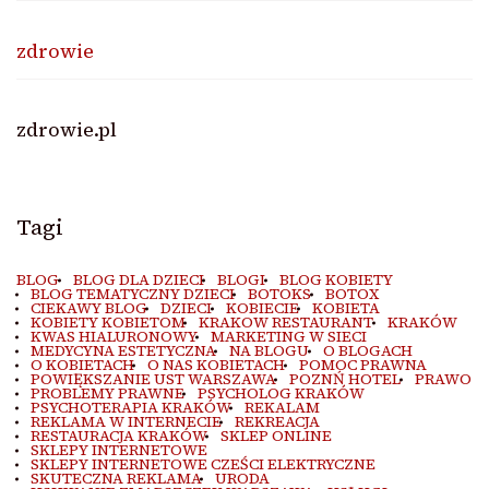
zdrowie
zdrowie.pl
Tagi
BLOG
BLOG DLA DZIECI
BLOGI
BLOG KOBIETY
BLOG TEMATYCZNY DZIECI
BOTOKS
BOTOX
CIEKAWY BLOG
DZIECI
KOBIECIE
KOBIETA
KOBIETY KOBIETOM
KRAKOW RESTAURANT
KRAKÓW
KWAS HIALURONOWY
MARKETING W SIECI
MEDYCYNA ESTETYCZNA
NA BLOGU
O BLOGACH
O KOBIETACH
O NAS KOBIETACH
POMOC PRAWNA
POWIĘKSZANIE UST WARSZAWA
POZNŃ HOTEL
PRAWO
PROBLEMY PRAWNE
PSYCHOLOG KRAKÓW
PSYCHOTERAPIA KRAKÓW
REKALAM
REKLAMA W INTERNECIE
REKREACJA
RESTAURACJA KRAKÓW
SKLEP ONLINE
SKLEPY INTERNETOWE
SKLEPY INTERNETOWE CZEŚCI ELEKTRYCZNE
SKUTECZNA REKLAMA
URODA