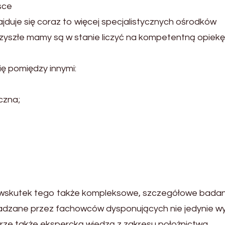
sce
jduje się coraz to więcej specjalistycznych ośrodków
rzyszłe mamy są w stanie liczyć na kompetentną opiekę
ię pomiędzy innymi:
czna;
e, wskutek tego także kompleksowe, szczegółowe badan
adzane przez fachowców dysponujących nie jedynie wy
rze także ekspercką wiedzą z zakresu położnictwa,