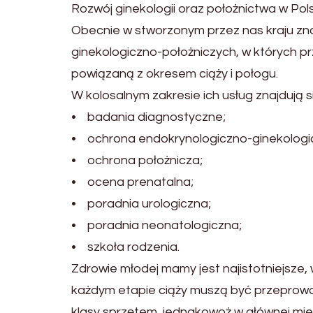
Rozwój ginekologii oraz położnictwa w Pol
Obecnie w stworzonym przez nas kraju zna
ginekologiczno-położniczych, w których p
powiązaną z okresem ciąży i połogu.
W kolosalnym zakresie ich usług znajdują s
• badania diagnostyczne;
• ochrona endokrynologiczno-ginekologi
• ochrona położnicza;
• ocena prenatalna;
• poradnia urologiczna;
• poradnia neonatologiczna;
• szkoła rodzenia.
Zdrowie młodej mamy jest najistotniejsz
każdym etapie ciąży muszą być przeprow
klasy sprzętem, jednakowoż w głównej mie