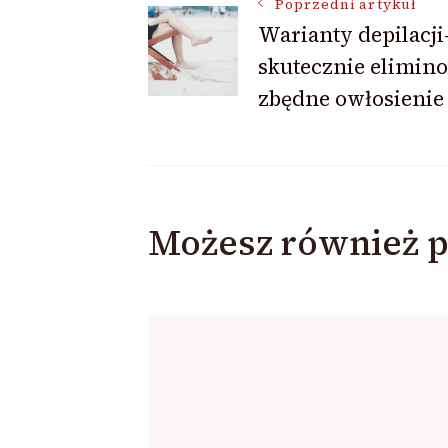
Nawigacja
Poprzedni artykuł
Warianty depilacji-
skutecznie elimin
wpisu
zbędne owłosienie
Możesz również p