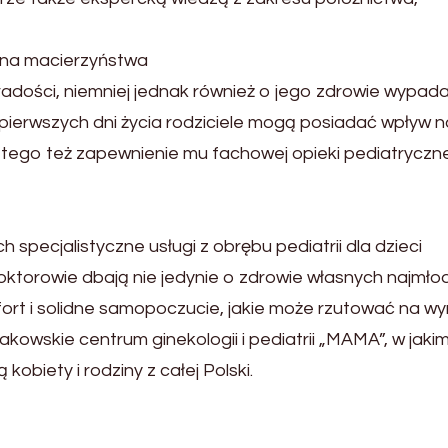
ina macierzyństwa
dości, niemniej jednak również o jego zdrowie wypad
ierwszych dni życia rodziciele mogą posiadać wpływ n
 tego też zapewnienie mu fachowej opieki pediatryczne
specjalistyczne usługi z obrębu pediatrii dla dzieci
ktorowie dbają nie jedynie o zdrowie własnych najmło
rt i solidne samopoczucie, jakie może rzutować na wyn
akowskie centrum ginekologii i pediatrii „MAMA”, w jaki
obiety i rodziny z całej Polski.