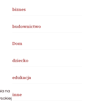
biznes
budownictwo
Dom
dziecko
edukacja
ia na
inne
sokiej