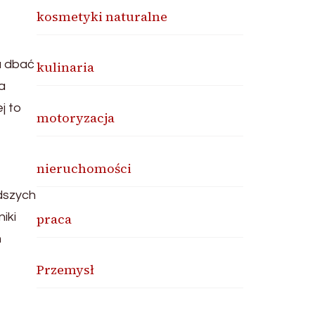
kosmetyki naturalne
a dbać
kulinaria
a
j to
motoryzacja
nieruchomości
dszych
iki
praca
m
Przemysł