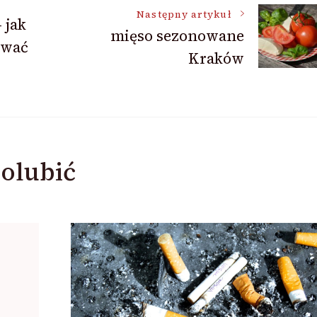
Następny artykuł
 jak
mięso sezonowane
ować
Kraków
olubić