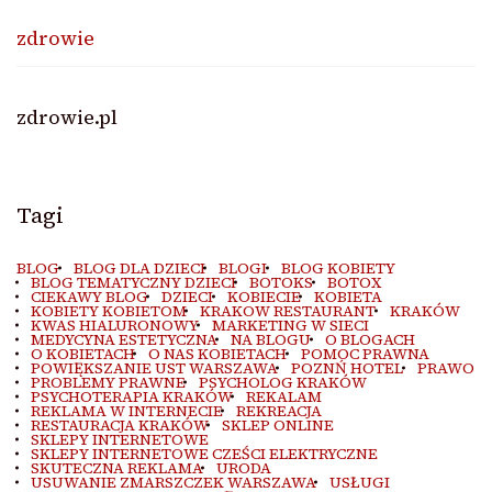
zdrowie
zdrowie.pl
Tagi
BLOG
BLOG DLA DZIECI
BLOGI
BLOG KOBIETY
BLOG TEMATYCZNY DZIECI
BOTOKS
BOTOX
CIEKAWY BLOG
DZIECI
KOBIECIE
KOBIETA
KOBIETY KOBIETOM
KRAKOW RESTAURANT
KRAKÓW
KWAS HIALURONOWY
MARKETING W SIECI
MEDYCYNA ESTETYCZNA
NA BLOGU
O BLOGACH
O KOBIETACH
O NAS KOBIETACH
POMOC PRAWNA
POWIĘKSZANIE UST WARSZAWA
POZNŃ HOTEL
PRAWO
PROBLEMY PRAWNE
PSYCHOLOG KRAKÓW
PSYCHOTERAPIA KRAKÓW
REKALAM
REKLAMA W INTERNECIE
REKREACJA
RESTAURACJA KRAKÓW
SKLEP ONLINE
SKLEPY INTERNETOWE
SKLEPY INTERNETOWE CZEŚCI ELEKTRYCZNE
SKUTECZNA REKLAMA
URODA
USUWANIE ZMARSZCZEK WARSZAWA
USŁUGI