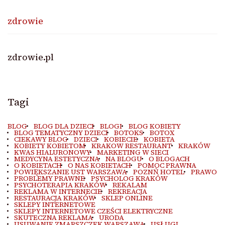
zdrowie
zdrowie.pl
Tagi
BLOG
BLOG DLA DZIECI
BLOGI
BLOG KOBIETY
BLOG TEMATYCZNY DZIECI
BOTOKS
BOTOX
CIEKAWY BLOG
DZIECI
KOBIECIE
KOBIETA
KOBIETY KOBIETOM
KRAKOW RESTAURANT
KRAKÓW
KWAS HIALURONOWY
MARKETING W SIECI
MEDYCYNA ESTETYCZNA
NA BLOGU
O BLOGACH
O KOBIETACH
O NAS KOBIETACH
POMOC PRAWNA
POWIĘKSZANIE UST WARSZAWA
POZNŃ HOTEL
PRAWO
PROBLEMY PRAWNE
PSYCHOLOG KRAKÓW
PSYCHOTERAPIA KRAKÓW
REKALAM
REKLAMA W INTERNECIE
REKREACJA
RESTAURACJA KRAKÓW
SKLEP ONLINE
SKLEPY INTERNETOWE
SKLEPY INTERNETOWE CZEŚCI ELEKTRYCZNE
SKUTECZNA REKLAMA
URODA
USUWANIE ZMARSZCZEK WARSZAWA
USŁUGI