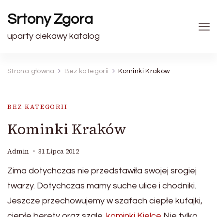
Srtony Zgora
uparty ciekawy katalog
Strona główna
Bez kategorii
Kominki Kraków
BEZ KATEGORII
Kominki Kraków
Admin
31 Lipca 2012
Zima dotychczas nie przedstawiła swojej srogiej
twarzy. Dotychczas mamy suche ulice i chodniki.
Jeszcze przechowujemy w szafach ciepłe kufajki,
ciepłe berety oraz szale.
kominki Kielce
Nie tylko