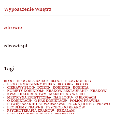
Wyposażenie Wnętrz
zdrowie
zdrowie.pl
Tagi
BLOG
BLOG DLA DZIECI
BLOGI
BLOG KOBIETY
BLOG TEMATYCZNY DZIECI
BOTOKS
BOTOX
CIEKAWY BLOG
DZIECI
KOBIECIE
KOBIETA
KOBIETY KOBIETOM
KRAKOW RESTAURANT
KRAKÓW
KWAS HIALURONOWY
MARKETING W SIECI
MEDYCYNA ESTETYCZNA
NA BLOGU
O BLOGACH
O KOBIETACH
O NAS KOBIETACH
POMOC PRAWNA
POWIĘKSZANIE UST WARSZAWA
POZNŃ HOTEL
PRAWO
PROBLEMY PRAWNE
PSYCHOLOG KRAKÓW
PSYCHOTERAPIA KRAKÓW
REKALAM
REKLAMA W INTERNECIE
REKREACJA