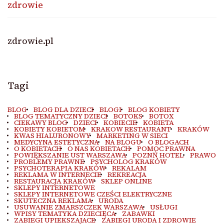
zdrowie
zdrowie.pl
Tagi
BLOG
BLOG DLA DZIECI
BLOGI
BLOG KOBIETY
BLOG TEMATYCZNY DZIECI
BOTOKS
BOTOX
CIEKAWY BLOG
DZIECI
KOBIECIE
KOBIETA
KOBIETY KOBIETOM
KRAKOW RESTAURANT
KRAKÓW
KWAS HIALURONOWY
MARKETING W SIECI
MEDYCYNA ESTETYCZNA
NA BLOGU
O BLOGACH
O KOBIETACH
O NAS KOBIETACH
POMOC PRAWNA
POWIĘKSZANIE UST WARSZAWA
POZNŃ HOTEL
PRAWO
PROBLEMY PRAWNE
PSYCHOLOG KRAKÓW
PSYCHOTERAPIA KRAKÓW
REKALAM
REKLAMA W INTERNECIE
REKREACJA
RESTAURACJA KRAKÓW
SKLEP ONLINE
SKLEPY INTERNETOWE
SKLEPY INTERNETOWE CZEŚCI ELEKTRYCZNE
SKUTECZNA REKLAMA
URODA
USUWANIE ZMARSZCZEK WARSZAWA
USŁUGI
WPISY TEMATYKA DZIECIĘCA
ZABAWKI
ZABIEGI UPIEKSZAJACE
ZABIEGI URODA I ZDROWIE