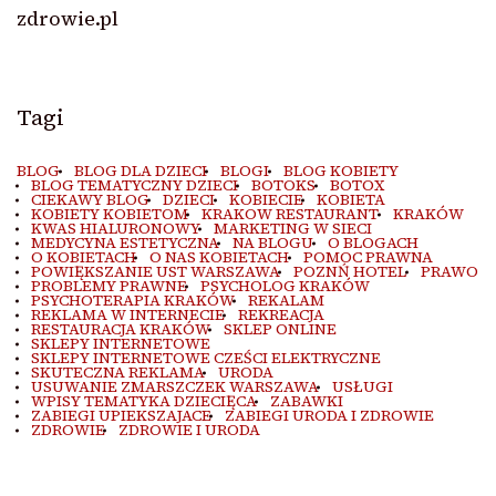
zdrowie.pl
Tagi
BLOG
BLOG DLA DZIECI
BLOGI
BLOG KOBIETY
BLOG TEMATYCZNY DZIECI
BOTOKS
BOTOX
CIEKAWY BLOG
DZIECI
KOBIECIE
KOBIETA
KOBIETY KOBIETOM
KRAKOW RESTAURANT
KRAKÓW
KWAS HIALURONOWY
MARKETING W SIECI
MEDYCYNA ESTETYCZNA
NA BLOGU
O BLOGACH
O KOBIETACH
O NAS KOBIETACH
POMOC PRAWNA
POWIĘKSZANIE UST WARSZAWA
POZNŃ HOTEL
PRAWO
PROBLEMY PRAWNE
PSYCHOLOG KRAKÓW
PSYCHOTERAPIA KRAKÓW
REKALAM
REKLAMA W INTERNECIE
REKREACJA
RESTAURACJA KRAKÓW
SKLEP ONLINE
SKLEPY INTERNETOWE
SKLEPY INTERNETOWE CZEŚCI ELEKTRYCZNE
SKUTECZNA REKLAMA
URODA
USUWANIE ZMARSZCZEK WARSZAWA
USŁUGI
WPISY TEMATYKA DZIECIĘCA
ZABAWKI
ZABIEGI UPIEKSZAJACE
ZABIEGI URODA I ZDROWIE
ZDROWIE
ZDROWIE I URODA