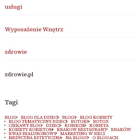
usługi
Wyposażenie Wnętrz
zdrowie
zdrowie.pl
Tagi
BLOG
BLOG DLA DZIECI
BLOGI
BLOG KOBIETY
BLOG TEMATYCZNY DZIECI
BOTOKS
BOTOX
CIEKAWY BLOG
DZIECI
KOBIECIE
KOBIETA
KOBIETY KOBIETOM
KRAKOW RESTAURANT
KRAKÓW
KWAS HIALURONOWY
MARKETING W SIECI
MEDYCYNA ESTETYCZNA
NA BLOGU
O BLOGACH