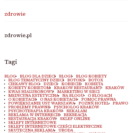
zdrowie
zdrowie.pl
Tagi
BLOG
BLOG DLA DZIECI
BLOGI
BLOG KOBIETY
BLOG TEMATYCZNY DZIECI
BOTOKS
BOTOX
CIEKAWY BLOG
DZIECI
KOBIECIE
KOBIETA
KOBIETY KOBIETOM
KRAKOW RESTAURANT
KRAKÓW
KWAS HIALURONOWY
MARKETING W SIECI
MEDYCYNA ESTETYCZNA
NA BLOGU
O BLOGACH
O KOBIETACH
O NAS KOBIETACH
POMOC PRAWNA
POWIĘKSZANIE UST WARSZAWA
POZNŃ HOTEL
PRAWO
PROBLEMY PRAWNE
PSYCHOLOG KRAKÓW
PSYCHOTERAPIA KRAKÓW
REKALAM
REKLAMA W INTERNECIE
REKREACJA
RESTAURACJA KRAKÓW
SKLEP ONLINE
SKLEPY INTERNETOWE
SKLEPY INTERNETOWE CZEŚCI ELEKTRYCZNE
SKUTECZNA REKLAMA
URODA