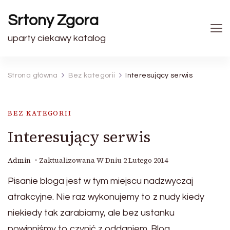
Srtony Zgora
uparty ciekawy katalog
Strona główna
Bez kategorii
Interesujący serwis
BEZ KATEGORII
Interesujący serwis
Admin
Zaktualizowana W Dniu
2 Lutego 2014
Pisanie bloga jest w tym miejscu nadzwyczaj
atrakcyjne. Nie raz wykonujemy to z nudy kiedy
niekiedy tak zarabiamy, ale bez ustanku
powinniśmy to czynić z oddaniem. Blog