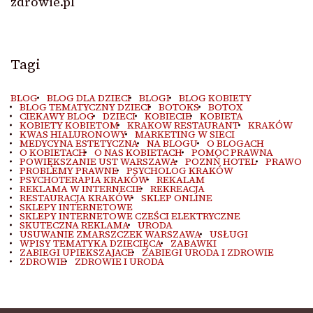
zdrowie.pl
Tagi
BLOG
BLOG DLA DZIECI
BLOGI
BLOG KOBIETY
BLOG TEMATYCZNY DZIECI
BOTOKS
BOTOX
CIEKAWY BLOG
DZIECI
KOBIECIE
KOBIETA
KOBIETY KOBIETOM
KRAKOW RESTAURANT
KRAKÓW
KWAS HIALURONOWY
MARKETING W SIECI
MEDYCYNA ESTETYCZNA
NA BLOGU
O BLOGACH
O KOBIETACH
O NAS KOBIETACH
POMOC PRAWNA
POWIĘKSZANIE UST WARSZAWA
POZNŃ HOTEL
PRAWO
PROBLEMY PRAWNE
PSYCHOLOG KRAKÓW
PSYCHOTERAPIA KRAKÓW
REKALAM
REKLAMA W INTERNECIE
REKREACJA
RESTAURACJA KRAKÓW
SKLEP ONLINE
SKLEPY INTERNETOWE
SKLEPY INTERNETOWE CZEŚCI ELEKTRYCZNE
SKUTECZNA REKLAMA
URODA
USUWANIE ZMARSZCZEK WARSZAWA
USŁUGI
WPISY TEMATYKA DZIECIĘCA
ZABAWKI
ZABIEGI UPIEKSZAJACE
ZABIEGI URODA I ZDROWIE
ZDROWIE
ZDROWIE I URODA